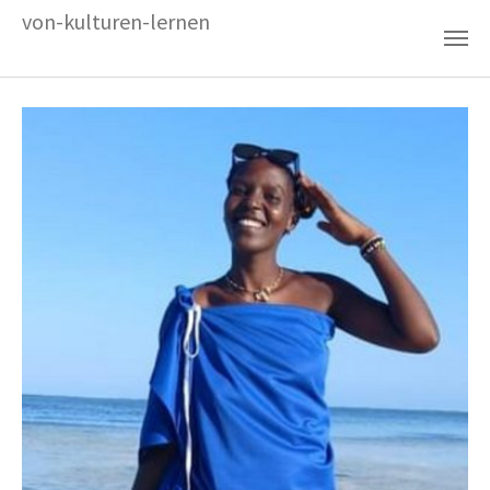
Zum Hauptinhalt springen
von-kulturen-lernen