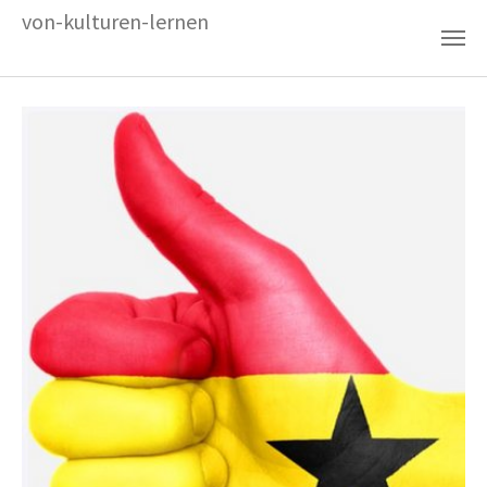
Zum Hauptinhalt springen
von-kulturen-lernen