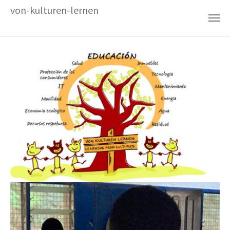
Zum Hauptinhalt springen
von-kulturen-lernen