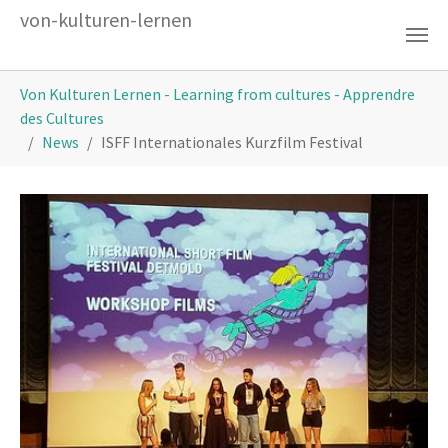
Zum Hauptinhalt springen
von-kulturen-lernen
Sie sind hier:
Von Kulturen Lernen - Learning from cultures - Apprendre
des Cultures
News
ISFF Internationales Kurzfilm Festival