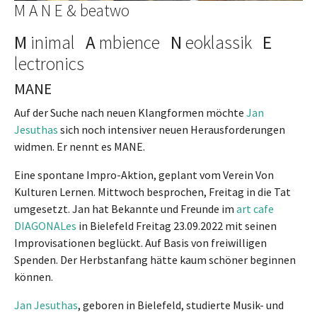
M A N E & beatwo
M
inimal
A
mbience
N
eoklassik
E
lectronics
MANE
Auf der Suche nach neuen Klangformen möchte
Jan
Jesuthas
sich noch intensiver neuen Herausforderungen
widmen. Er nennt es MANE.
Eine spontane Impro-Aktion, geplant vom Verein Von
Kulturen Lernen. Mittwoch besprochen, Freitag in die Tat
umgesetzt. Jan hat Bekannte und Freunde im
art cafe
DIAGONALes
in Bielefeld Freitag 23.09.2022 mit seinen
Improvisationen beglückt. Auf Basis von freiwilligen
Spenden. Der Herbstanfang hätte kaum schöner beginnen
können.
Jan Jesuthas
, geboren in Bielefeld, studierte Musik- und