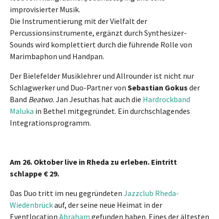
improvisierter Musik.
Die Instrumentierung mit der Vielfalt der
Percussionsinstrumente, ergänzt durch Synthesizer-
Sounds wird komplettiert durch die führende Rolle von
Marimbaphon und Handpan.
Der Bielefelder Musiklehrer und Allrounder ist nicht nur
Schlagwerker und Duo-Partner von
Sebastian Gokus
der
Band
Beatwo
. Jan Jesuthas hat auch die
Hardrockband
Maluka
in Bethel mitgegründet. Ein durchschlagendes
Integrationsprogramm.
Am 26. Oktober live in Rheda zu erleben. Eintritt
schlappe € 29.
Das Duo tritt im neu gegründeten
Jazzclub Rheda-
Wiedenbrück
auf, der seine neue Heimat in der
Eventlocation
Abraham
gefunden haben. Eines der ältesten