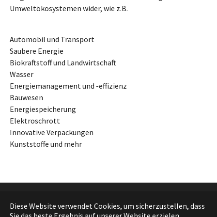
Umweltökosystemen wider, wie z.B.
Automobil und Transport
Saubere Energie
Biokraftstoff und Landwirtschaft
Wasser
Energiemanagement und -effizienz
Bauwesen
Energiespeicherung
Elektroschrott
Innovative Verpackungen
Kunststoffe und mehr
Diese Website verwendet Cookies, um sicherzustellen, dass
Deutsch
Sie das beste Ergebnis auf unserer Website erzielen.