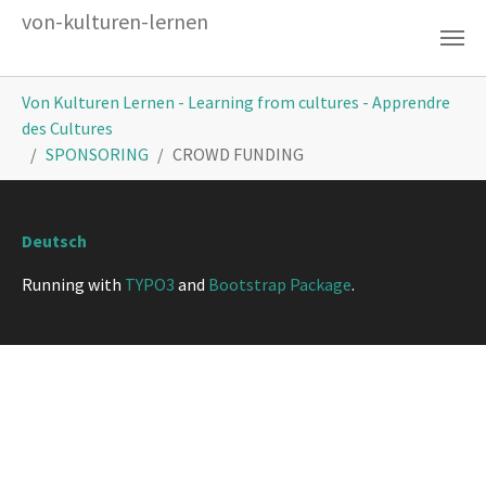
Zum Hauptinhalt springen
von-kulturen-lernen
Sie sind hier:
Von Kulturen Lernen - Learning from cultures - Apprendre
des Cultures
SPONSORING
CROWD FUNDING
Deutsch
Running with
TYPO3
and
Bootstrap Package
.