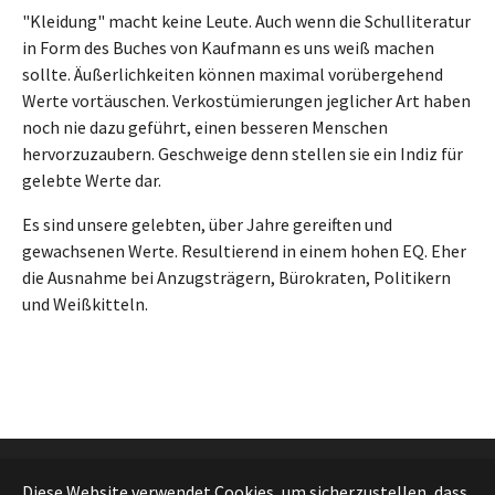
"Kleidung" macht keine Leute. Auch wenn die Schulliteratur
in Form des Buches von Kaufmann es uns weiß machen
sollte. Äußerlichkeiten können maximal vorübergehend
Werte vortäuschen. Verkostümierungen jeglicher Art haben
noch nie dazu geführt, einen besseren Menschen
hervorzuzaubern. Geschweige denn stellen sie ein Indiz für
gelebte Werte dar.
Es sind unsere gelebten, über Jahre gereiften und
gewachsenen Werte. Resultierend in einem hohen EQ. Eher
die Ausnahme bei Anzugsträgern, Bürokraten, Politikern
und Weißkitteln.
Diese Website verwendet Cookies, um sicherzustellen, dass