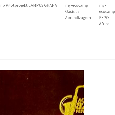
mp Pilotprojekt CAMPUS GHANA
my-ecocamp
my-
Oásis de
ecocamp
Aprendizagem
EXPO
Africa