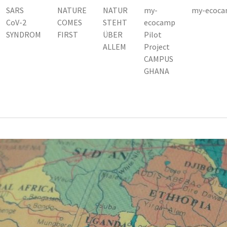
SARS
NATURE
NATUR
my-
my-ecoca
CoV-2
COMES
STEHT
ecocamp
SYNDROM
FIRST
ÜBER
Pilot
ALLEM
Project
CAMPUS
GHANA