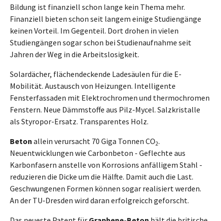
Bildung ist finanziell schon lange kein Thema mehr.
Finanziell bieten schon seit langem einige Studiengänge
keinen Vorteil. Im Gegenteil. Dort drohen in vielen
Studiengängen sogar schon bei Studienaufnahme seit
Jahren der Weg in die Arbeitslosigkeit.
Solardächer, flächendeckende Ladesäulen für die E-
Mobilität. Austausch von Heizungen. Intelligente
Fensterfassaden mit Elektrochromen und thermochromen
Fenstern. Neue Dämmstoffe aus Pilz-Mycel. Salzkristalle
als Styropor-Ersatz. Transparentes Holz.
Beton
allein verursacht 70 Giga Tonnen CO
.
2
Neuentwicklungen wie Carbonbeton - Geflechte aus
Karbonfasern anstelle von Korrosions anfälligem Stahl -
reduzieren die Dicke um die Hälfte. Damit auch die Last.
Geschwungenen Formen können sogar realisiert werden.
An der TU-Dresden wird daran erfolgreicch geforscht.
Das neueste Patent für
Graphene-Beton
hält die britische