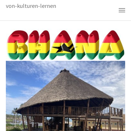
Zum Hauptinhalt springen
von-kulturen-lernen