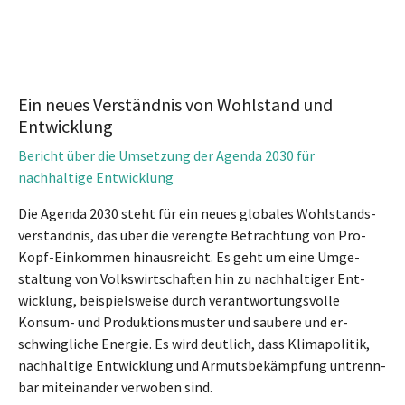
Ein neues Verständnis von Wohlstand und
Entwicklung
Bericht über die Umsetzung der Agenda 2030 für
nachhaltige Entwicklung
Die Agenda 2030 steht für ein neues glo­bales Wohl­stands­
ver­ständnis, das über die ver­engte Be­trach­tung von Pro-
Kopf-Ein­kommen hinaus­reicht. Es geht um eine Um­ge­
staltung von Volks­wirt­schaften hin zu nach­haltiger Ent­
wicklung, bei­spiels­weise durch ver­ant­wortungs­volle
Konsum- und Pro­duktions­muster und saubere und er­
schwingliche Energie. Es wird deutlich, dass Klima­politik,
nach­haltige Ent­wicklung und Armuts­be­kämpfung un­trenn­
bar mit­ein­ander verwoben sind.